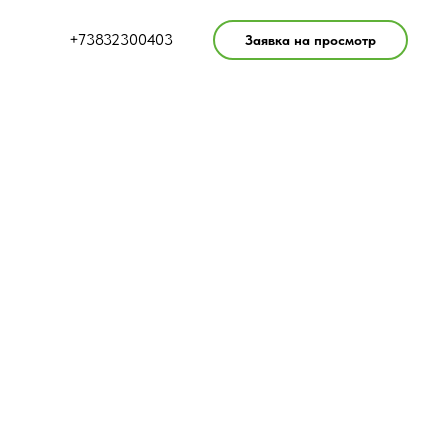
+73832300403
Заявка на просмотр